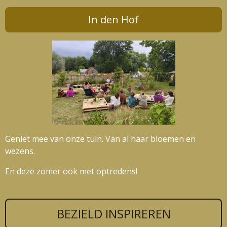
In den Hof
Geniet mee van onze tuin. Van al haar bloemen en
wezens.
En deze zomer ook met optredens!
BEZIELD INSPIREREN