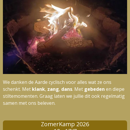
We danken de Aarde cyclisch voor alles wat ze ons
schenkt. Met
klank
,
zang
,
dans
. Met
gebeden
en diepe
stiltemomenten. Graag laten we jullie dit ook regelmatig
samen met ons beleven.
ZomerKamp 2026