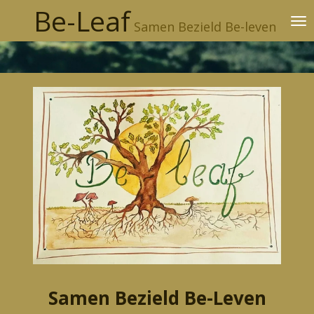
Be-Leaf
Ga
Samen Bezield Be-leven
direct
naar
de
hoofdinhoud
Samen Bezield Be-Leven